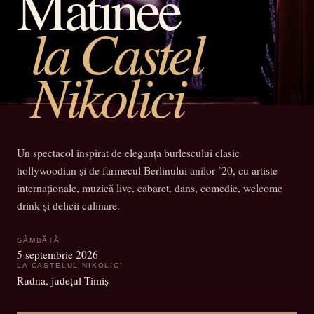
Matinee
la Castel
Nikolici
Un spectacol inspirat de eleganța burlescului clasic
hollywoodian și de farmecul Berlinului anilor ’20, cu artiste
internaționale, muzică live, cabaret, dans, comedie, welcome
drink și delicii culinare.
SÂMBĂTĂ
5 septembrie 2026
LA CASTELUL NIKOLICI
Rudna, județul Timiș