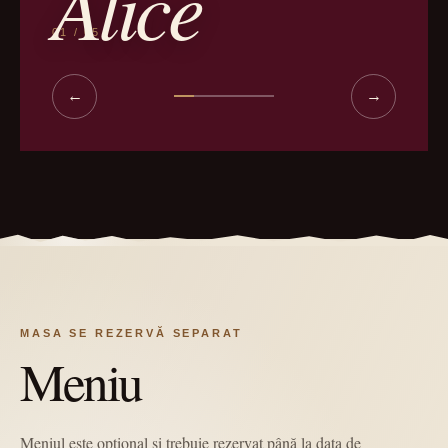
Alice
01 / 05
←
→
MASA SE REZERVĂ SEPARAT
Meniu
Meniul este opțional și trebuie rezervat până la data de