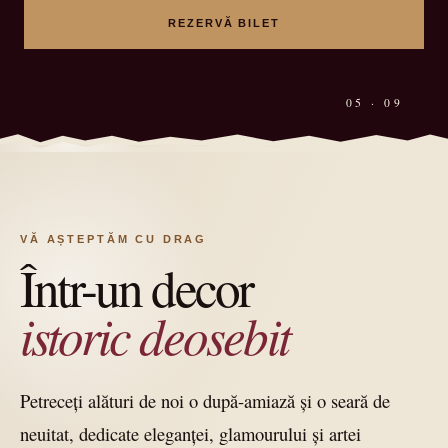
REZERVĂ BILET
05 · 09
VĂ AȘTEPTĂM CU DRAG
Într-un decor
istoric deosebit
Petreceți alături de noi o după-amiază și o seară de
neuitat, dedicate eleganței, glamourului și artei