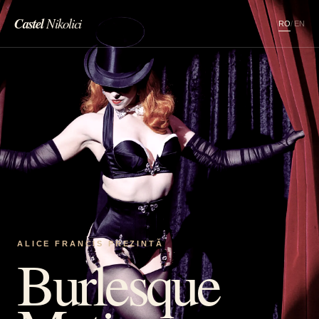
Castel
Nikolici
RO
/
EN
ALICE FRANCIS PREZINTĂ
Burlesque